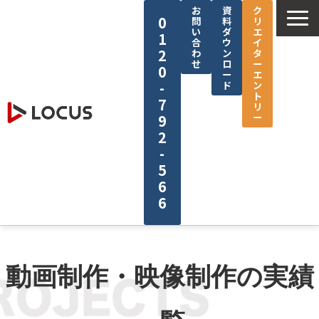
お
資
ク
0
問
料
リ
い
ダ
エ
1
合
ウ
イ
2
わ
ン
タ
せ
ロ
ー
0
ー
エ
-
ド
ン
ト
7
リ
ー
9
2
-
5
6
6
企業情報
サービス
動画制作・映像制作の実績
制作実績
セミナー