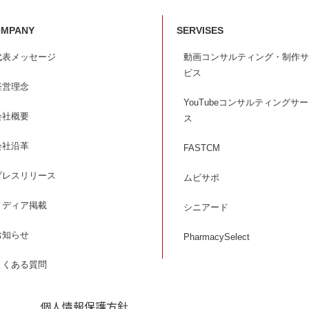
MPANY
SERVISES
代表メッセージ
動画コンサルティング・制作サ
ビス
経営理念
YouTubeコンサルティングサ
会社概要
ス
会社沿革
FASTCM
プレスリリース
ムビサポ
メディア掲載
シニアード
お知らせ
PharmacySelect
よくある質問
個人情報保護方針