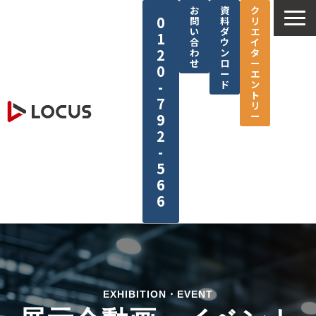
お
資
ク
0
問
料
リ
い
ダ
エ
1
合
ウ
イ
2
わ
ン
タ
せ
ロ
ー
0
ー
エ
-
ド
ン
ト
7
リ
ー
9
2
-
5
6
6
企業情報
サービス
制作実績
EXHIBITION・EVENT
セミナー