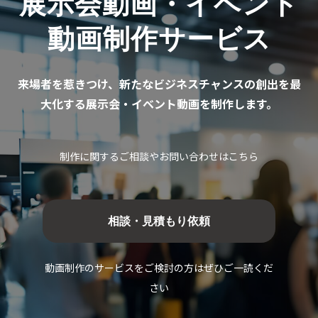
展示会動画・イベント
お客様の声
動画制作サービス
ブログ
お役立ち資料
来場者を惹きつけ、新たなビジネスチャンスの創出を最
大化する展示会・イベント動画を制作します。
制作に関するご相談やお問い合わせはこちら
相談・見積もり依頼
動画制作のサービスをご検討の方はぜひご一読くだ
さい