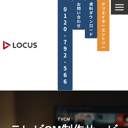
お
資
ク
0
問
料
リ
い
ダ
エ
1
合
ウ
イ
2
わ
ン
タ
せ
ロ
ー
0
ー
エ
-
ド
ン
ト
7
リ
ー
9
2
-
5
6
6
企業情報
サービス
制作実績
TVCM
セミナー