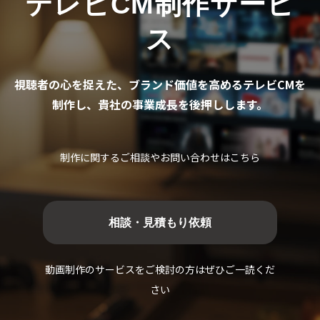
テレビCM制作サービ
お客様の声
ス
ブログ
お役立ち資料
視聴者の心を捉えた、ブランド価値を高めるテレビCMを
制作し、貴社の事業成長を後押しします。
制作に関するご相談やお問い合わせはこちら
相談・見積もり依頼
動画制作のサービスをご検討の方はぜひご一読くだ
さい