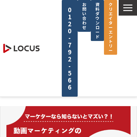
お
資
ク
0
問
料
リ
い
ダ
エ
1
合
ウ
イ
2
わ
ン
タ
せ
ロ
ー
0
ー
エ
-
ド
ン
ト
7
リ
ー
9
2
-
5
6
6
企業情報
サービス
制作実績
セミナー