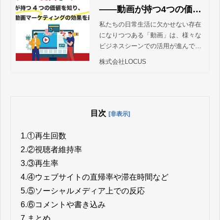
——動画が持つ4つの価値
を知り、動画マーケティ
私たちの日常生活に欠かせない存在
になりつつある「動画」は、様々な
ングの効果を最大化する |
ビジネスシーンでの活用が進んでい
動画制作・映像制作の株
ます。動画マーケティングや動画の
株式会社LOCUS
式会社LOCUS
ビジネス活用を成功させるために、
まずは動画の価値やメリットを正し
く理解しておきたいものです。 そこ
で本記事では文字でも画像でもな
い、動画の特徴的な性質を解説しま
目次
[非表示]
す。
1.
①再生回数
2.
②視聴者維持率
3.
③再生率
4.
④ウェブサイトの直帰率や滞在時間など
5.
⑤ソーシャルメディア上での反応
6.
⑥コメントや書き込み
7.
まとめ