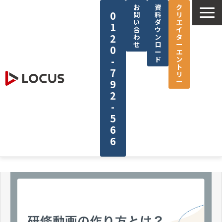
お
資
ク
0
問
料
リ
い
ダ
エ
1
合
ウ
イ
2
わ
ン
タ
せ
ロ
ー
0
ー
エ
-
ド
ン
ト
7
リ
ー
9
2
-
5
6
6
企業情報
サービス
制作実績
セミナー