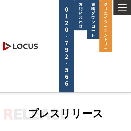
お
資
ク
0
問
料
リ
い
ダ
エ
1
合
ウ
イ
2
わ
ン
タ
せ
ロ
ー
0
ー
エ
-
ド
ン
ト
7
リ
ー
9
2
-
5
6
6
企業情報
サービス
プレスリリース
制作実績
セミナー