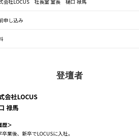
式会社LOCUS 社長室 室長 樋口 禄馬
前申し込み
料
登壇者
式会社LOCUS
口 禄馬
経歴＞
学卒業後、新卒でLOCUSに入社。