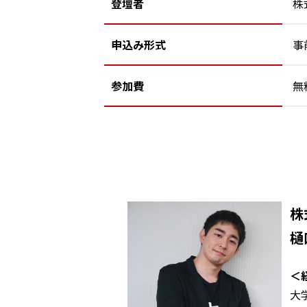
登壇者
株
申込み形式
事
参加費
無
株
樋
＜
大