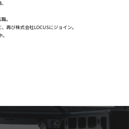
画、
転職。
、再び株式会社LOCUSにジョイン。
中。