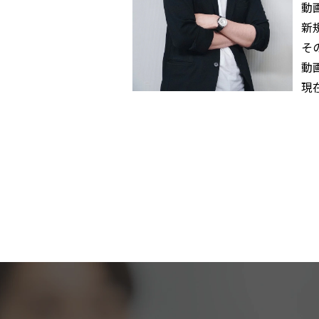
動
新
そ
動
現