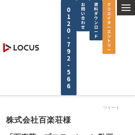
お
資
ク
0
問
料
リ
い
ダ
エ
1
合
ウ
イ
2
わ
ン
タ
せ
ロ
ー
0
ー
エ
-
ド
ン
ト
7
リ
ー
9
2
-
5
6
6
企業情報
ツイート
サービス
株式会社百楽荘様
制作実績
セミナー