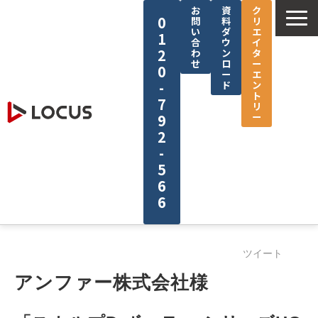
お
資
ク
0
問
料
リ
い
ダ
エ
1
合
ウ
イ
2
わ
ン
タ
せ
ロ
ー
0
ー
エ
-
ド
ン
ト
7
リ
ー
9
2
-
5
6
6
企業情報
ツイート
サービス
アンファー株式会社様
制作実績
セミナー