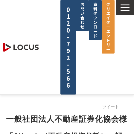
お
資
ク
0
問
料
リ
い
ダ
エ
1
合
ウ
イ
2
わ
ン
タ
せ
ロ
ー
0
ー
エ
-
ド
ン
ト
7
リ
ー
9
2
-
5
6
6
企業情報
ツイート
サービス
一般社団法人不動産証券化協会様
制作実績
セミナー