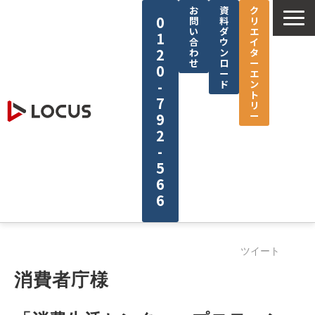
お
資
ク
0
問
料
リ
い
ダ
エ
1
合
ウ
イ
2
わ
ン
タ
せ
ロ
ー
0
ー
エ
-
ド
ン
ト
7
リ
ー
9
2
-
5
6
6
企業情報
ツイート
サービス
消費者庁様
制作実績
セミナー