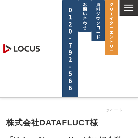
お
資
ク
0
問
料
リ
い
ダ
エ
1
合
ウ
イ
2
わ
ン
タ
せ
ロ
ー
0
ー
エ
-
ド
ン
ト
7
リ
ー
9
2
-
5
6
6
企業情報
ツイート
サービス
株式会社DATAFLUCT様
制作実績
セミナー