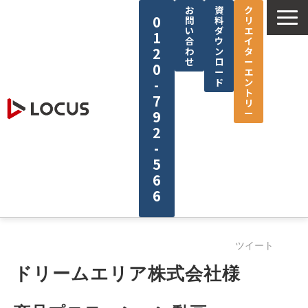
お
資
ク
0
問
料
リ
い
ダ
エ
1
合
ウ
イ
2
わ
ン
タ
せ
ロ
ー
0
ー
エ
-
ド
ン
ト
7
リ
ー
9
2
-
5
6
6
企業情報
ツイート
サービス
ドリームエリア株式会社様
制作実績
セミナー