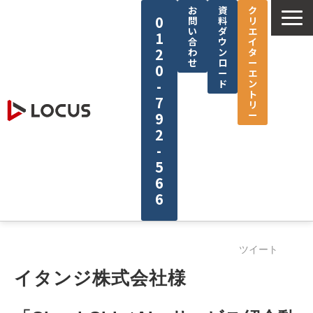
お
資
ク
0
問
料
リ
い
ダ
エ
1
合
ウ
イ
2
わ
ン
タ
せ
ロ
ー
0
ー
エ
-
ド
ン
ト
7
リ
ー
9
2
-
5
6
6
企業情報
ツイート
サービス
イタンジ株式会社様
制作実績
セミナー