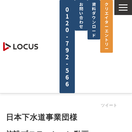
お
資
ク
0
問
料
リ
い
ダ
エ
1
合
ウ
イ
2
わ
ン
タ
せ
ロ
ー
0
ー
エ
-
ド
ン
ト
7
リ
ー
9
2
-
5
6
6
企業情報
ツイート
サービス
日本下水道事業団様
制作実績
セミナー