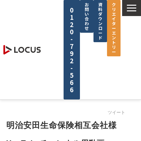
お
資
ク
0
問
料
リ
い
ダ
エ
1
合
ウ
イ
2
わ
ン
タ
せ
ロ
ー
0
ー
エ
-
ド
ン
ト
7
リ
ー
9
2
-
5
6
6
企業情報
ツイート
サービス
明治安田生命保険相互会社様
制作実績
セミナー