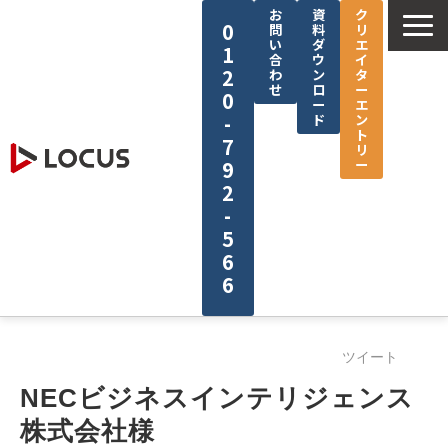
お
資
ク
0
問
料
リ
い
ダ
エ
1
合
ウ
イ
2
わ
ン
タ
せ
ロ
ー
0
ー
エ
-
ド
ン
ト
7
リ
ー
9
2
-
5
6
6
企業情報
ツイート
サービス
NECビジネスインテリジェンス
制作実績
株式会社様
セミナー