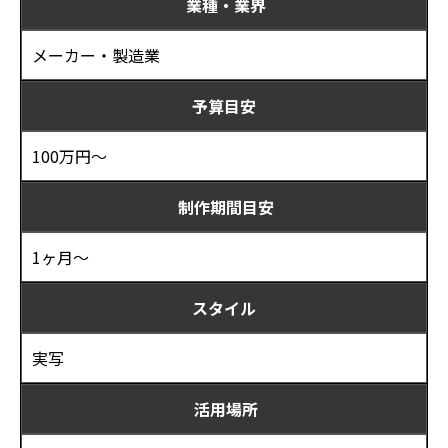
業種・業界
メーカー・製造業
予算目安
100万円～
制作期間目安
1ヶ月～
スタイル
実写
活用場所