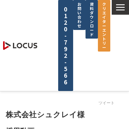
お
資
ク
0
問
料
リ
い
ダ
エ
1
合
ウ
イ
2
わ
ン
タ
せ
ロ
ー
0
ー
エ
-
ド
ン
ト
7
リ
ー
9
2
-
5
6
6
企業情報
ツイート
サービス
株式会社シュクレイ様
制作実績
セミナー