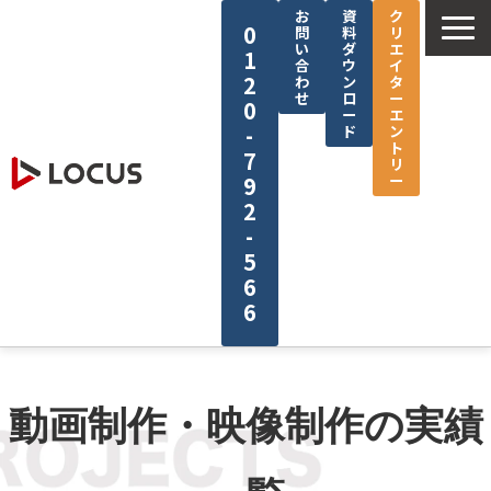
お
資
ク
0
問
料
リ
い
ダ
エ
1
合
ウ
イ
2
わ
ン
タ
せ
ロ
ー
0
ー
エ
-
ド
ン
ト
7
リ
ー
9
2
-
5
6
6
企業情報
サービス
動画制作・映像制作の実績
制作実績
セミナー