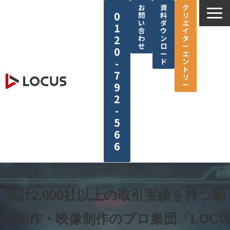
お
資
ク
0
問
料
リ
い
ダ
エ
1
合
ウ
イ
2
わ
ン
タ
せ
ロ
ー
0
ー
エ
-
ド
ン
ト
7
リ
ー
9
2
-
5
6
6
企業情報
サービス
累計2,000社以上の取引実績を持つ
動
制作実績
画制作・映像制作のプロ集団「LOCU
セミナー