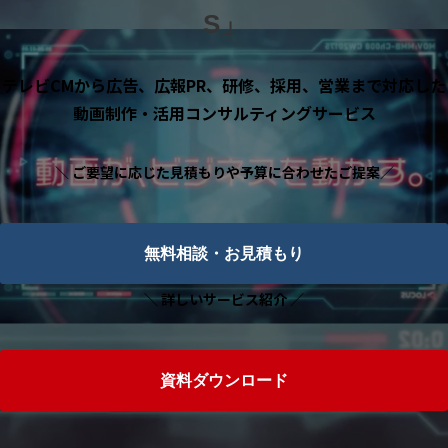
S」
お客様の声
ブログ
テレビCMから広告、広報PR、研修、採用、営業まで対応した
お役立ち資料
動画制作・活用コンサルティングサービス
＼ ご要望に応じた見積もりや予算に合わせたご提案／
無料相談・お見積もり
＼ 詳しいサービス紹介 ／
資料ダウンロード