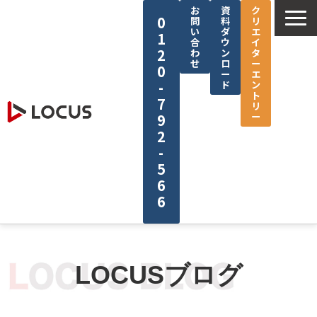
お
資
ク
0
問
料
リ
い
ダ
エ
1
合
ウ
イ
2
わ
ン
タ
せ
ロ
ー
0
ー
エ
-
ド
ン
ト
7
リ
ー
9
2
-
5
6
6
企業情報
サービス
LOCUSブログ
制作実績
セミナー