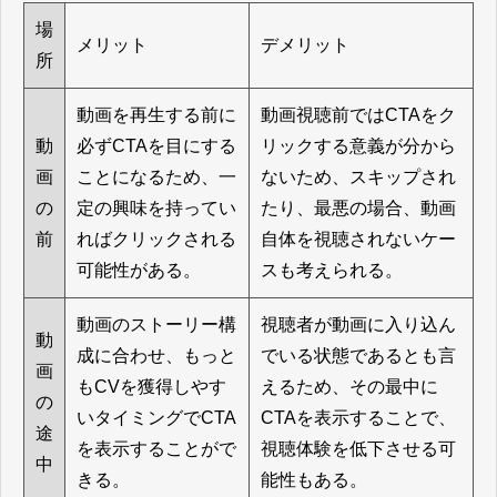
場
メリット
デメリット
所
動画を再生する前に
動画視聴前ではCTAをク
動
必ずCTAを目にする
リックする意義が分から
画
ことになるため、一
ないため、スキップされ
の
定の興味を持ってい
たり、最悪の場合、動画
前
ればクリックされる
自体を視聴されないケー
可能性がある。
スも考えられる。
動画のストーリー構
視聴者が動画に入り込ん
動
成に合わせ、もっと
でいる状態であるとも言
画
もCVを獲得しやす
えるため、その最中に
の
いタイミングでCTA
CTAを表示することで、
途
を表示することがで
視聴体験を低下させる可
中
きる。
能性もある。