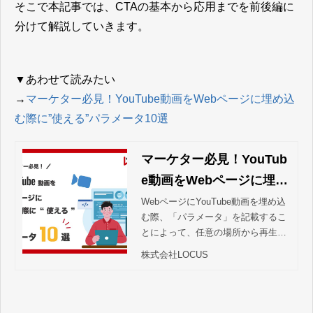
そこで本記事では、CTAの基本から応用までを前後編に
分けて解説していきます。
▼あわせて読みたい
→
マーケター必見！YouTube動画をWebページに埋め込
む際に”使える”パラメータ10選
マーケター必見！YouTub
e動画をWebページに埋め
込む際に”使える”パラメ
WebページにYouTube動画を埋め込
む際、「パラメータ」を記載するこ
ータ10選
とによって、任意の場所から再生さ
せたり、表示スタイルを変えること
株式会社LOCUS
などができるようになります。パラ
メータの解説の前にまず、下の動画
を埋め込む場合の基本コードの意味
を理解しましょう。