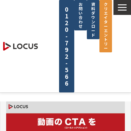
お
資
ク
0
問
料
リ
い
ダ
エ
1
合
ウ
イ
2
わ
ン
タ
せ
ロ
ー
0
ー
エ
-
ド
ン
ト
7
リ
ー
9
2
-
5
6
6
企業情報
サービス
制作実績
セミナー