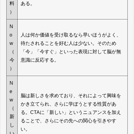
料
ある。
）
N
o
人は何か価値を受け取るなら早いほうがよく、
w
待たされることを好む人は少ない。そのため
（
「今」「今すぐ」といった表現に対して脳が無
今
意識に反応する。
）
N
e
脳は新しさを求めており、それによって興味を
w
かき立てられ、さらに学ぼうとする性質があ
（
る。CTAに「新しい」というニュアンスを加え
新
ることで、さらにその先への関心を引きやす
し
い。
い